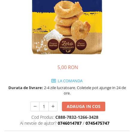
Cozo-Bun
Cozonac Cadou
Cozonac cu Unt
Cozonac Royal
Cozonac Mos Craciun
Cozonac Duofino
Cozonac Imperial
Cofetarie
5,00 RON
Ciocolata
Salam de biscuiti
LA COMANDA
Fursecuri
Durata de livrare:
2-4 zile lucratoare. Coletele pot ajunge in 24 de
Creme tartinabile
ore.
Prajituri artizanale
Fursecuri cu unt
ADAUGA IN COS
Chec
Cod Produs:
C888-7832-1266-3428
Ai nevoie de ajutor?
0746014787
/
0745475747
Chec cu iaurt
Chec Ciocco