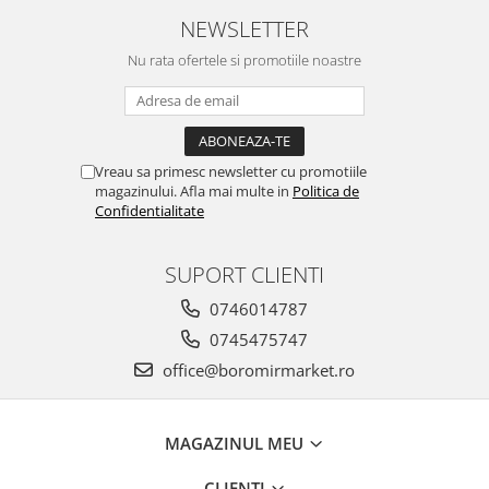
Horeca
NEWSLETTER
Faina Profesionala
Nu rata ofertele si promotiile noastre
Fursecuri vrac
Congelate brutarie
Cadouri
Pachete Cadou
Vreau sa primesc newsletter cu promotiile
Cozonac Wine Collection
magazinului. Afla mai multe in
Politica de
Vinuri Casa Isarescu
Confidentialitate
Accesorii Boromir
Dulciurile Feleacul
SUPORT CLIENTI
Glucoza
0746014787
Halva
0745475747
Nuga
office@boromirmarket.ro
Rahat
MAGAZINUL MEU
CLIENTI