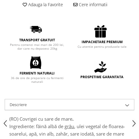
Adauga la Favorite
Cere informatii
Chec Glasat
Checurile Royal
Prajituri
Prajituri Fabrica de Amandine
Prajituri nuci
TRANSPORT GRATUIT
IMPACHETARE PREMIUM
Pentru comenzi mai mari de 200 lei,
Rulade
Cu atentie pentru produsele tale
dar care nu depasesc 20kg
Prajitura ingerilor
Prajituri Red Collection
Prajituri cu fructe
FERMENTI NATURALI
PROSPETIME GARANTATA
36 de ore de preparare cu fermenti
Prajituri cafea
naturali
Prajituri de Craciun
Torturi ambalate
Chec mini
Descriere
Torti
(RO) Covrigei cu sare de mare
.
Foietaje
Ingrediente: făină albă de
grâu
, ulei vegetal de floarea-
Biscuiti
soarelui, apă, vin alb, zahăr, sare iodată, sare de mare