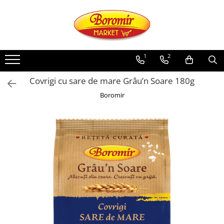
PRODUSE
Noutati
1
2
Produse de post
Covrigi cu sare de mare Grâu’n Soare 180g
Cozonac
Boromir
Cozonac Cremos
Cozonac Insiropat
Cozonac Exotic
Cozonac Creme
Cozonac Traditional
Cozonac Casa Boromir
Cozonac Pricomigdala
Cozonac Magnum
Cozonac Vegan (de post)
Cozonac Collection