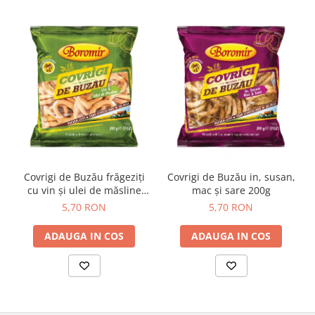
Colaci festivi
Snack-uri sărate
Covrigi cu ulei de masline
Covrigi de Buzau
Grisine
Crochete
Produse de gătit
Faina
Arpacas si pesmet
Covrigi de Buzău frăgeziți
Covrigi de Buzău in, susan,
Malai
cu vin și ulei de măsline
mac și sare 200g
Produse congelate
200g
5,70 RON
5,70 RON
Panificatie congelata
ADAUGA IN COS
ADAUGA IN COS
Patiserie congelata
Pizza congelata
Baton Cookie congelat
Cheesecake congelat