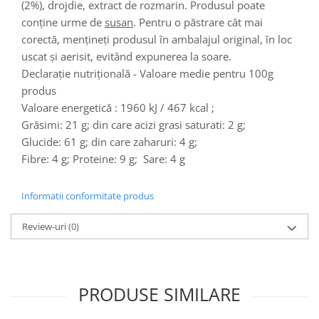
Turta dulce
(2%), drojdie, extract de rozmarin. Produsul poate
conține urme de
susan
. Pentru o păstrare cât mai
Turta dulce cu nuci
corectă, menţineţi produsul în ambalajul original, în loc
Turta dulce de Sibiu
uscat şi aerisit, evitând expunerea la soare.
Turta dulce cu miere
Declarație nutrițională - Valoare medie pentru 100g
Croissant
produs
Croissant Duofino
Valoare energetică :
1960 kJ / 467 kcal
;
Croissant cu maia
Grăsimi: 21 g; din care acizi grasi saturati: 2 g;
Cornulete
Glucide: 61 g; din care zaharuri: 4 g;
Fibre: 4 g; Proteine: 9 g; Sare: 4 g
Boromele
Cornulete fragede
Informatii conformitate produs
Pasca
Pasca Fresh
Review-uri
(0)
Cereale
Paine
Paine ambalata
PRODUSE SIMILARE
Chifle