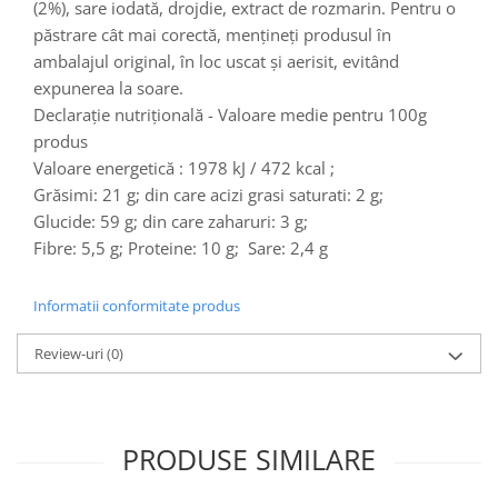
Turta dulce
(2%), sare iodată, drojdie, extract de rozmarin. Pentru o
păstrare cât mai corectă, menţineţi produsul în
Turta dulce cu nuci
ambalajul original, în loc uscat şi aerisit, evitând
Turta dulce de Sibiu
expunerea la soare.
Turta dulce cu miere
Declarație nutrițională - Valoare medie pentru 100g
Croissant
produs
Croissant Duofino
Valoare energetică :
1978 kJ / 472 kcal
;
Croissant cu maia
Grăsimi: 21 g; din care acizi grasi saturati: 2 g;
Cornulete
Glucide: 59 g; din care zaharuri: 3 g;
Fibre: 5,5 g; Proteine: 10 g; Sare: 2,4 g
Boromele
Cornulete fragede
Informatii conformitate produs
Pasca
Pasca Fresh
Review-uri
(0)
Cereale
Paine
Paine ambalata
PRODUSE SIMILARE
Chifle