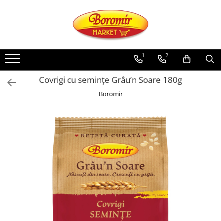
PRODUSE
Noutati
1
2
Produse de post
Covrigi cu semințe Grâu’n Soare 180g
Cozonac
Boromir
Cozonac Cremos
Cozonac Insiropat
Cozonac Exotic
Cozonac Creme
Cozonac Traditional
Cozonac Casa Boromir
Cozonac Pricomigdala
Cozonac Magnum
Cozonac Vegan (de post)
Cozonac Collection