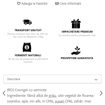
Adauga la Favorite
Cere informatii
Chec Glasat
Checurile Royal
Prajituri
Prajituri Fabrica de Amandine
Prajituri nuci
TRANSPORT GRATUIT
IMPACHETARE PREMIUM
Pentru comenzi mai mari de 200 lei,
Rulade
Cu atentie pentru produsele tale
dar care nu depasesc 20kg
Prajitura ingerilor
Prajituri Red Collection
Prajituri cu fructe
FERMENTI NATURALI
PROSPETIME GARANTATA
36 de ore de preparare cu fermenti
Prajituri cafea
naturali
Prajituri de Craciun
Torturi ambalate
Chec mini
Descriere
Torti
(RO) Covrigei cu semințe.
Foietaje
Ingrediente: făină albă de
grâu
, ulei vegetal de floarea-
Biscuiti
soarelui, apă, vin alb, in (3%),
susan
(3%), zahăr, mac