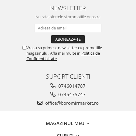
Horeca
NEWSLETTER
Faina Profesionala
Nu rata ofertele si promotiile noastre
Fursecuri vrac
Congelate brutarie
Cadouri
Pachete Cadou
Vreau sa primesc newsletter cu promotiile
Cozonac Wine Collection
magazinului. Afla mai multe in
Politica de
Vinuri Casa Isarescu
Confidentialitate
Accesorii Boromir
Dulciurile Feleacul
SUPORT CLIENTI
Glucoza
0746014787
Halva
0745475747
Nuga
office@boromirmarket.ro
Rahat
MAGAZINUL MEU
CLIENTI