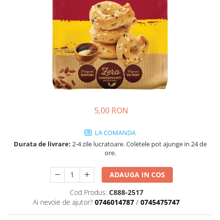
Cozo-Bun
Cozonac Cadou
Cozonac cu Unt
Cozonac Royal
Cozonac Mos Craciun
Cozonac Duofino
Cozonac Imperial
Cofetarie
5,00 RON
Ciocolata
Salam de biscuiti
LA COMANDA
Fursecuri
Durata de livrare:
2-4 zile lucratoare. Coletele pot ajunge in 24 de
Creme tartinabile
ore.
Prajituri artizanale
Fursecuri cu unt
ADAUGA IN COS
Chec
Cod Produs:
C888-2517
Ai nevoie de ajutor?
0746014787
/
0745475747
Chec cu iaurt
Chec Ciocco