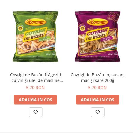
Colaci festivi
Snack-uri sărate
Covrigi cu ulei de masline
Covrigi de Buzau
Grisine
Crochete
Produse de gătit
Faina
Arpacas si pesmet
Covrigi de Buzău frăgeziți
Covrigi de Buzău in, susan,
Malai
cu vin și ulei de măsline
mac și sare 200g
Produse congelate
200g
5,70 RON
5,70 RON
Panificatie congelata
ADAUGA IN COS
ADAUGA IN COS
Patiserie congelata
Pizza congelata
Baton Cookie congelat
Cheesecake congelat