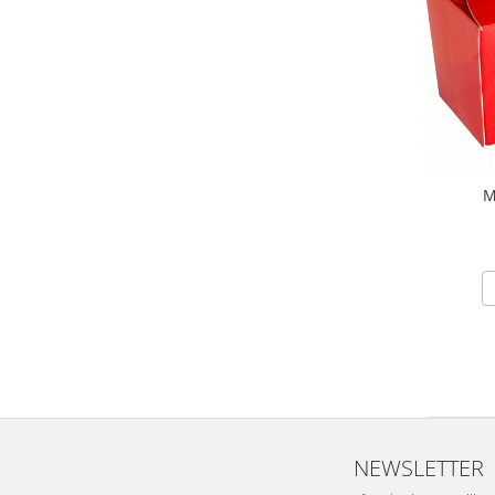
Turta dulce
Turta dulce cu nuci
Turta dulce de Sibiu
Turta dulce cu miere
Croissant
Croissant Duofino
Croissant cu maia
M
Cornulete
Boromele
Cornulete fragede
Pasca
Pasca Fresh
Cereale
Paine
Paine ambalata
NEWSLETTER
Chifle