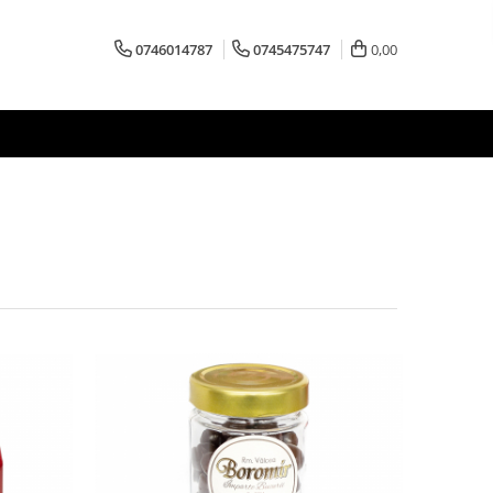
0746014787
0745475747
0,00