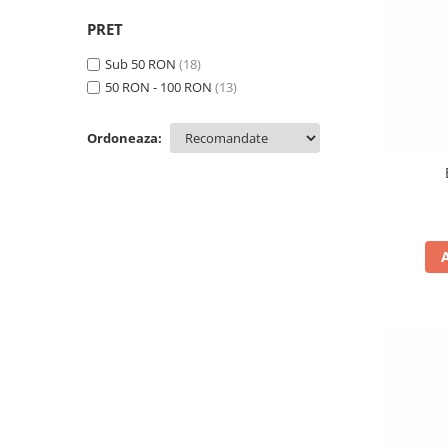
Cozo-Bun
PRET
Cozonac Cadou
Cozonac cu Unt
Sub 50 RON
(18)
50 RON - 100 RON
(13)
Cozonac Royal
Cozonac Mos Craciun
Ordoneaza:
Cozonac Duofino
Cozonac Imperial
Cofetarie
Ciocolata
Salam de biscuiti
Fursecuri
Creme tartinabile
Prajituri artizanale
Fursecuri cu unt
Chec
Chec cu iaurt
Chec Ciocco