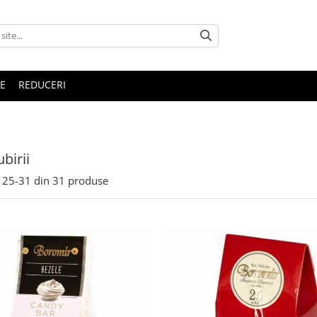
E
REDUCERI
birii
25-
31
din
31
produse