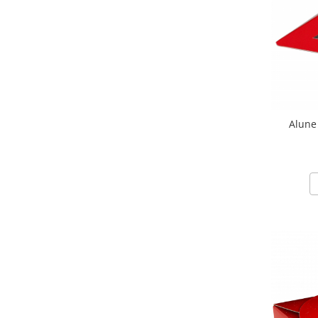
Chec Glasat
Checurile Royal
Prajituri
Prajituri Fabrica de Amandine
Prajituri nuci
Rulade
Alune
Prajitura ingerilor
Prajituri Red Collection
Prajituri cu fructe
Prajituri cafea
Prajituri de Craciun
Torturi ambalate
Chec mini
Torti
Foietaje
Biscuiti