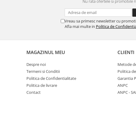
Colaci festivi
Nu rata ofertele si promotiile 
Snack-uri sărate
Covrigi cu ulei de masline
Vreau sa primesc newsletter cu promoti
Covrigi de Buzau
Afla mai multe in
Politica de Confidentia
Grisine
Crochete
Produse de gătit
MAGAZINUL MEU
CLIENTI
Faina
Despre noi
Metode de
Arpacas si pesmet
Termeni si Conditii
Politica d
Malai
Politica de Confidentialitate
Garantia 
Politica de livrare
ANPC
Produse congelate
Contact
ANPC - SA
Panificatie congelata
Patiserie congelata
Pizza congelata
Baton Cookie congelat
Cheesecake congelat