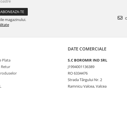
noastre
o
ile magazinului.
litate
DATE COMERCIALE
 Plata
S.C BOROMIR IND SRL
e Retur
J1994001136389
Produselor
RO 6334476
Strada Târgului Nr. 2
L
Ramnicu Valcea, Valcea