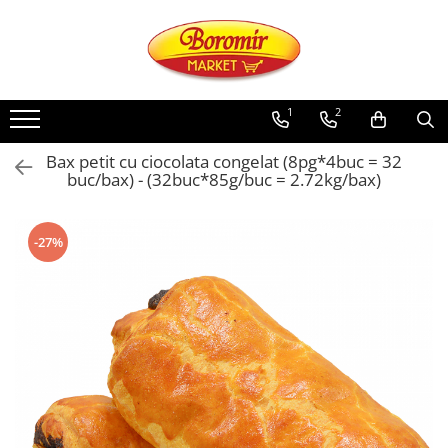
PRODUSE
Noutati
1
2
Produse de post
Bax petit cu ciocolata congelat (8pg*4buc = 32
Cozonac
buc/bax) - (32buc*85g/buc = 2.72kg/bax)
Cozonac Cremos
Cozonac Insiropat
-27%
Cozonac Exotic
Cozonac Creme
Cozonac Traditional
Cozonac Casa Boromir
Cozonac Pricomigdala
Cozonac Magnum
Cozonac Vegan (de post)
Cozonac Collection