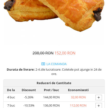
Cozo-Bun
Cozonac Cadou
Cozonac cu Unt
Cozonac Royal
Cozonac Mos Craciun
Cozonac Duofino
Cozonac Imperial
Cofetarie
208,00 RON
152,00 RON
Ciocolata
Salam de biscuiti
LA COMANDA
Fursecuri
Durata de livrare:
2-4 zile lucratoare. Coletele pot ajunge in 24 de
Creme tartinabile
ore.
Prajituri artizanale
Reduceri de Cantitate
Fursecuri cu unt
De la
Discount
Pret
/ buc
Economisesti
Chec
+
4
buc
-5.26%
144,00 RON
32,00 RON
Chec cu iaurt
+
7
buc
-10.53%
136,00 RON
112,00 RON
Chec Ciocco