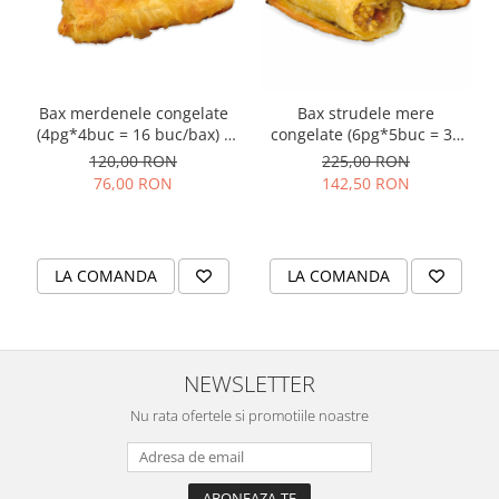
Colaci festivi
Snack-uri sărate
Covrigi cu ulei de masline
Covrigi de Buzau
Bax merdenele congelate
Bax strudele mere
Grisine
(4pg*4buc = 16 buc/bax) -
congelate (6pg*5buc = 30
Crochete
(16buc*107g/buc =
buc/bax) - (30buc*105g/buc
120,00 RON
225,00 RON
1.7kg/bax)
= 3.15kg/bax)
Produse de gătit
76,00 RON
142,50 RON
Faina
Arpacas si pesmet
LA COMANDA
LA COMANDA
Malai
Produse congelate
Panificatie congelata
NEWSLETTER
Patiserie congelata
Pizza congelata
Nu rata ofertele si promotiile noastre
Baton Cookie congelat
Cheesecake congelat