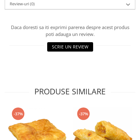
Turta dulce
Review-uri
(0)
Turta dulce cu nuci
Turta dulce de Sibiu
Daca doresti sa iti exprimi parerea despre acest produs
Turta dulce cu miere
poti adauga un review.
Croissant
Croissant Duofino
SCRIE UN REVIEW
Croissant cu maia
Cornulete
Boromele
Cornulete fragede
Pasca
PRODUSE SIMILARE
Pasca Fresh
Cereale
-37%
-37%
Paine
Paine ambalata
Chifle