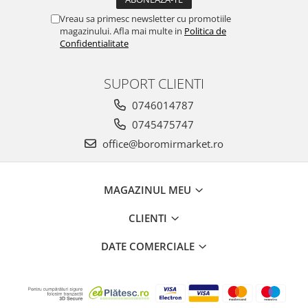
Horeca
Vreau sa primesc newsletter cu promotiile
Faina Profesionala
magazinului. Afla mai multe in
Politica de
Fursecuri vrac
Confidentialitate
Congelate brutarie
Cadouri
SUPORT CLIENTI
Pachete Cadou
0746014787
Cozonac Wine Collection
0745475747
Vinuri Casa Isarescu
office@boromirmarket.ro
Accesorii Boromir
Dulciurile Feleacul
Glucoza
MAGAZINUL MEU
Halva
CLIENTI
Nuga
Rahat
DATE COMERCIALE