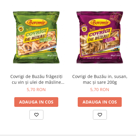
Colaci festivi
Snack-uri sărate
Covrigi cu ulei de masline
Covrigi de Buzau
Grisine
Crochete
Produse de gătit
Faina
Arpacas si pesmet
Covrigi de Buzău frăgeziți
Covrigi de Buzău in, susan,
Malai
cu vin și ulei de măsline
mac și sare 200g
Produse congelate
200g
5,70 RON
5,70 RON
Panificatie congelata
ADAUGA IN COS
ADAUGA IN COS
Patiserie congelata
Pizza congelata
Baton Cookie congelat
Cheesecake congelat