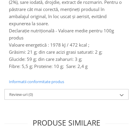
Turta dulce
(2%), sare iodată, drojdie, extract de rozmarin. Pentru o
păstrare cât mai corectă, menţineţi produsul în
Turta dulce cu nuci
ambalajul original, în loc uscat şi aerisit, evitând
Turta dulce de Sibiu
expunerea la soare.
Turta dulce cu miere
Declarație nutrițională - Valoare medie pentru 100g
Croissant
produs
Croissant Duofino
Valoare energetică :
1978 kJ / 472 kcal
;
Croissant cu maia
Grăsimi: 21 g; din care acizi grasi saturati: 2 g;
Cornulete
Glucide: 59 g; din care zaharuri: 3 g;
Fibre: 5,5 g; Proteine: 10 g; Sare: 2,4 g
Boromele
Cornulete fragede
Informatii conformitate produs
Pasca
Pasca Fresh
Review-uri
(0)
Cereale
Paine
Paine ambalata
PRODUSE SIMILARE
Chifle