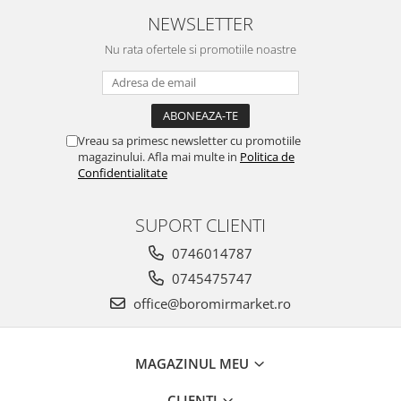
Horeca
NEWSLETTER
Faina Profesionala
Nu rata ofertele si promotiile noastre
Fursecuri vrac
Congelate brutarie
Cadouri
Pachete Cadou
Vreau sa primesc newsletter cu promotiile
Cozonac Wine Collection
magazinului. Afla mai multe in
Politica de
Vinuri Casa Isarescu
Confidentialitate
Accesorii Boromir
Dulciurile Feleacul
SUPORT CLIENTI
Glucoza
0746014787
Halva
0745475747
Nuga
office@boromirmarket.ro
Rahat
MAGAZINUL MEU
CLIENTI