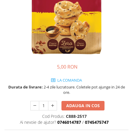
Cozo-Bun
Cozonac Cadou
Cozonac cu Unt
Cozonac Royal
Cozonac Mos Craciun
Cozonac Duofino
Cozonac Imperial
Cofetarie
5,00 RON
Ciocolata
Salam de biscuiti
LA COMANDA
Fursecuri
Durata de livrare:
2-4 zile lucratoare. Coletele pot ajunge in 24 de
Creme tartinabile
ore.
Prajituri artizanale
Fursecuri cu unt
ADAUGA IN COS
Chec
Cod Produs:
C888-2517
Ai nevoie de ajutor?
0746014787
/
0745475747
Chec cu iaurt
Chec Ciocco