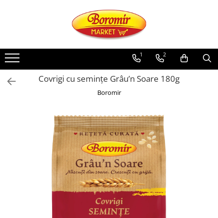
PRODUSE
Noutati
1
2
Produse de post
Covrigi cu semințe Grâu’n Soare 180g
Cozonac
Boromir
Cozonac Cremos
Cozonac Insiropat
Cozonac Exotic
Cozonac Creme
Cozonac Traditional
Cozonac Casa Boromir
Cozonac Pricomigdala
Cozonac Magnum
Cozonac Vegan (de post)
Cozonac Collection