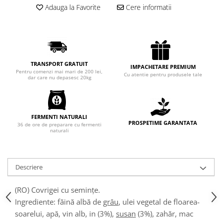
Adauga la Favorite
Cere informatii
Chec Glasat
Checurile Royal
Prajituri
Prajituri Fabrica de Amandine
Prajituri nuci
TRANSPORT GRATUIT
IMPACHETARE PREMIUM
Pentru comenzi mai mari de 200 lei,
Rulade
Cu atentie pentru produsele tale
dar care nu depasesc 20kg
Prajitura ingerilor
Prajituri Red Collection
Prajituri cu fructe
FERMENTI NATURALI
PROSPETIME GARANTATA
36 de ore de preparare cu fermenti
Prajituri cafea
naturali
Prajituri de Craciun
Torturi ambalate
Chec mini
Descriere
Torti
(RO) Covrigei cu semințe.
Foietaje
Ingrediente: făină albă de
grâu
, ulei vegetal de floarea-
Biscuiti
soarelui, apă, vin alb, in (3%),
susan
(3%), zahăr, mac