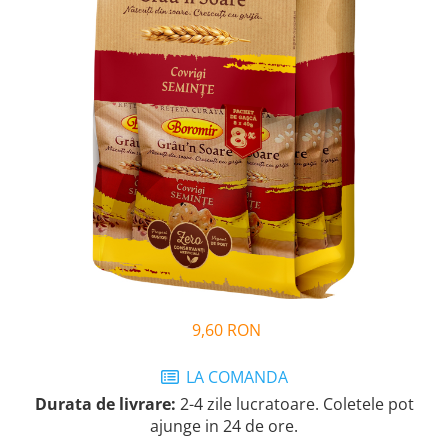
Cozo-Bun
Cozonac Cadou
Cozonac cu Unt
Cozonac Royal
Cozonac Mos Craciun
Cozonac Duofino
Cozonac Imperial
Cofetarie
Ciocolata
Salam de biscuiti
Fursecuri
Creme tartinabile
9,60 RON
Prajituri artizanale
Fursecuri cu unt
LA COMANDA
Chec
Durata de livrare:
2-4 zile lucratoare. Coletele pot
Chec cu iaurt
ajunge in 24 de ore.
Chec Ciocco