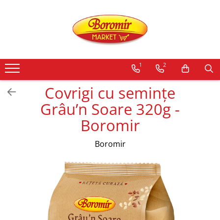
PRODUSE
Noutati
1
2
Produse de post
Cozonac
Covrigi cu semințe
Cozonac Cremos
Grâu’n Soare 320g -
Cozonac Insiropat
Boromir
Cozonac Exotic
Cozonac Creme
Boromir
Cozonac Traditional
Cozonac Casa Boromir
Cozonac Pricomigdala
Cozonac Magnum
Cozonac Vegan (de post)
Cozonac Collection