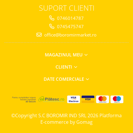
Horeca
SUPORT CLIENTI
Faina Profesionala
Fursecuri vrac
0746014787
Congelate brutarie
0745475747
Cadouri
office@boromirmarket.ro
Pachete Cadou
Cozonac Wine Collection
MAGAZINUL MEU
Vinuri Casa Isarescu
Accesorii Boromir
CLIENTI
Dulciurile Feleacul
DATE COMERCIALE
Glucoza
Halva
Nuga
Rahat
©Copyright S.C BOROMIR IND SRL 2026
Platforma
E-commerce by Gomag