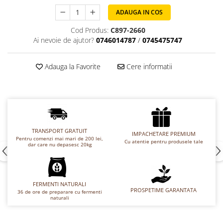
Chec Glasat
ADAUGA IN COS
Checurile Royal
Cod Produs:
C897-2660
Prajituri
Ai nevoie de ajutor?
0746014787
/
0745475747
Prajituri Fabrica de Amandine
Prajituri nuci
Adauga la Favorite
Cere informatii
Rulade
Prajitura ingerilor
Prajituri Red Collection
Prajituri cu fructe
Prajituri cafea
TRANSPORT GRATUIT
IMPACHETARE PREMIUM
Pentru comenzi mai mari de 200 lei,
Prajituri de Craciun
Cu atentie pentru produsele tale
dar care nu depasesc 20kg
Torturi ambalate
Chec mini
Torti
FERMENTI NATURALI
PROSPETIME GARANTATA
36 de ore de preparare cu fermenti
Foietaje
naturali
Biscuiti