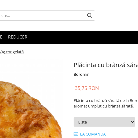
E
REDUCERI
50g congelată
Plăcinta cu brânză săr
Boromir
35,75 RON
Plăcinta cu brânză sărată de la Bor
aromat umplut cu brânză sărată.
LA COMANDA