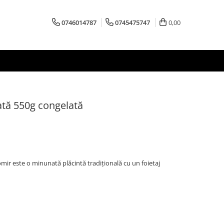
0746014787
0745475747
0,00
ată 550g congelată
omir este o minunată plăcintă tradițională cu un foietaj