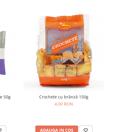
de 50g
Crochete cu brânză 150g
Cornulețe
4,00 RON
ADAUGA IN COS
AD