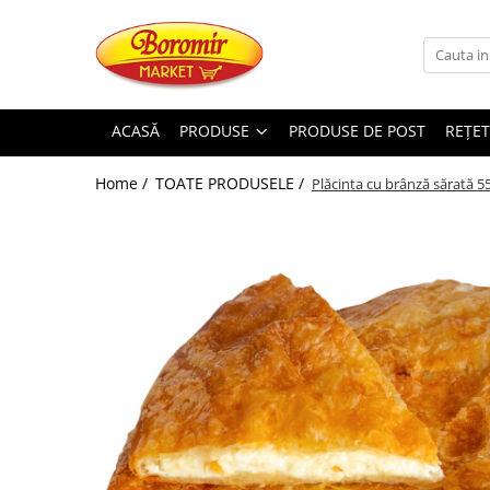
PRODUSE
Noutati
ACASĂ
PRODUSE
PRODUSE DE POST
REȚET
Produse de post
Home /
TOATE PRODUSELE /
Plăcinta cu brânză sărată 5
Cozonac
Cozonac Cremos
Cozonac Insiropat
Cozonac Exotic
Cozonac Creme
Cozonac Traditional
Cozonac Casa Boromir
Cozonac Pricomigdala
Cozonac Magnum
Cozonac Vegan (de post)
Cozonac Collection