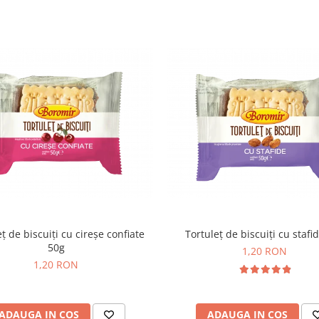
ț de biscuiți cu cireșe confiate
Tortuleț de biscuiți cu stafi
50g
1,20 RON
1,20 RON
ADAUGA IN COS
ADAUGA IN COS