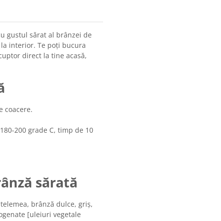
u gustul sărat al brânzei de
 la interior. Te poți bucura
uptor direct la tine acasă,
ă
e coacere.
 180-200 grade C, timp de 10
rânză sărată
telemea, brânză dulce, griș,
ogenate [uleiuri vegetale