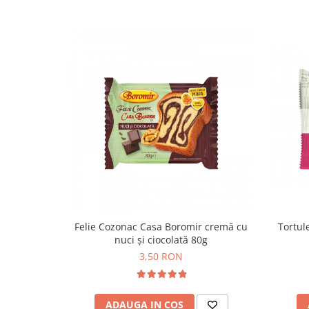
Colaci festivi
Snack-uri sărate
Covrigi cu ulei de masline
Covrigi de Buzau
Grisine
Crochete
Produse de gătit
Faina
Arpacas si pesmet
Malai
Produse congelate
Panificatie congelata
Tortule
Felie Cozonac Casa Boromir cremă cu
Patiserie congelata
nuci și ciocolată 80g
Pizza congelata
3,50 RON
Baton Cookie congelat
Cheesecake congelat
ADAUGA IN COS