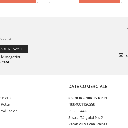
noastre
o
ile magazinului.
litate
DATE COMERCIALE
 Plata
S.C BOROMIR IND SRL
e Retur
J1994001136389
Produselor
RO 6334476
Strada Târgului Nr. 2
L
Ramnicu Valcea, Valcea