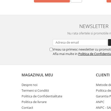
Horeca
Faina Profesionala
Fursecuri vrac
Congelate brutarie
NEWSLETTER
Cadouri
Nu rata ofertele si promotiile 
Pachete Cadou
Cozonac Wine Collection
Vinuri Casa Isarescu
Vreau sa primesc newsletter cu promoti
Afla mai multe in
Politica de Confidentia
Accesorii Boromir
Dulciurile Feleacul
Glucoza
Halva
MAGAZINUL MEU
CLIENTI
Nuga
Despre noi
Metode de
Rahat
Termeni si Conditii
Politica d
Politica de Confidentialitate
Garantia 
Politica de livrare
ANPC
Contact
ANPC - SA