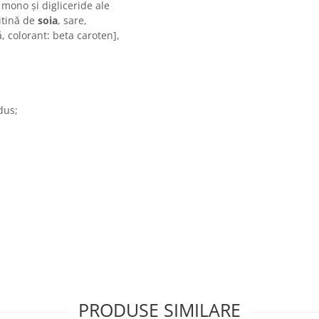
: mono și digliceride ale
citină de
soia
, sare,
ă, colorant: beta caroten],
odus;
PRODUSE SIMILARE