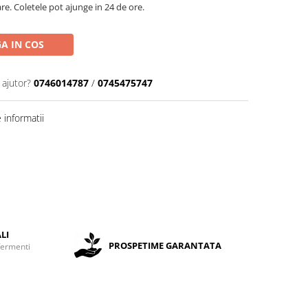
are. Coletele pot ajunge in 24 de ore.
A IN COS
 ajutor?
0746014787
/
0745475747
informatii
LI
PROSPETIME GARANTATA
fermenti