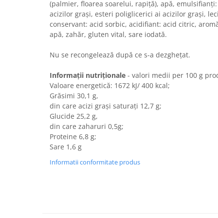
Turta dulce
(palmier, floarea soarelui, rapiță), apă, emulsifianți
acizilor grași, esteri poliglicerici ai acizilor grași, le
Turta dulce cu nuci
conservant: acid sorbic, acidifiant: acid citric, arom
Turta dulce de Sibiu
apă, zahăr, gluten vital, sare iodată.
Turta dulce cu miere
Nu se recongelează după ce s-a dezghețat.
Croissant
Croissant Duofino
Informații nutriționale
- valori medii per 100 g pr
Croissant cu maia
Valoare energetică: 1672 kJ/ 400 kcal;
Cornulete
Grăsimi 30,1 g,
din care acizi grași saturați 12,7 g;
Boromele
Glucide 25,2 g,
Cornulete fragede
din care zaharuri 0,5g;
Pasca
Proteine 6,8 g;
Sare 1,6 g
Pasca Fresh
Informatii conformitate produs
Cereale
Paine
Paine ambalata
Chifle