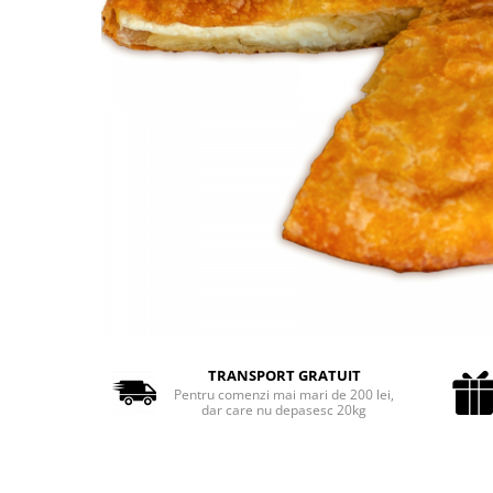
Cozo-Bun
Cozonac Cadou
Cozonac cu Unt
Cozonac Royal
Cozonac Mos Craciun
Cozonac Duofino
Cozonac Imperial
Cofetarie
Ciocolata
Salam de biscuiti
Fursecuri
Creme tartinabile
Prajituri artizanale
TRANSPORT GRATUIT
Fursecuri cu unt
Pentru comenzi mai mari de 200 lei,
dar care nu depasesc 20kg
Chec
Chec cu iaurt
Chec Ciocco