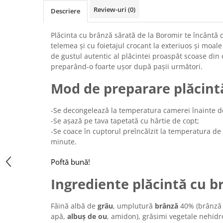
Chec Glasat
Review-uri
(0)
Descriere
Checurile Royal
Prajituri
Plăcinta cu brânză sărată de la Boromir te încântă c
telemea și cu foietajul crocant la exteriuos și moale
Prajituri Fabrica de Amandine
de gustul autentic al plăcintei proaspăt scoase din c
Prajituri nuci
preparând-o foarte ușor după pașii următori.
Rulade
Mod de preparare plăcint
Prajitura ingerilor
Prajituri Red Collection
-Se decongelează la temperatura camerei înainte d
Prajituri cu fructe
-Se așază pe tava tapetată cu hârtie de copt;
Prajituri cafea
-Se coace în cuptorul preîncălzit la temperatura de
Prajituri de Craciun
minute.
Torturi ambalate
Poftă bună!
Chec mini
Ingrediente plăcintă cu b
Torti
Foietaje
Făină albă de
grâu
, umplutură
brânză
40% (brânză 
Biscuiti
apă,
albuș de ou
, amidon), grăsimi vegetale nehidr