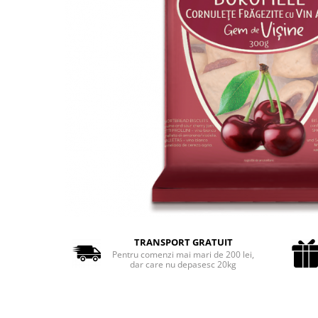
Cozo-Bun
Cozonac Cadou
Cozonac cu Unt
Cozonac Royal
Cozonac Mos Craciun
Cozonac Duofino
Cozonac Imperial
Cofetarie
Ciocolata
Salam de biscuiti
Fursecuri
Creme tartinabile
Prajituri artizanale
TRANSPORT GRATUIT
Fursecuri cu unt
Pentru comenzi mai mari de 200 lei,
dar care nu depasesc 20kg
Chec
Chec cu iaurt
Chec Ciocco