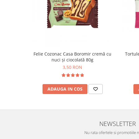
Colaci festivi
Snack-uri sărate
Covrigi cu ulei de masline
Covrigi de Buzau
Grisine
Crochete
Produse de gătit
Tortule
Felie Cozonac Casa Boromir cremă cu
nuci și ciocolată 80g
Faina
3,50 RON
Arpacas si pesmet
Malai
ADAUGA IN COS
Produse congelate
Panificatie congelata
Patiserie congelata
Pizza congelata
NEWSLETTER
Baton Cookie congelat
Cheesecake congelat
Nu rata ofertele si promotiile 