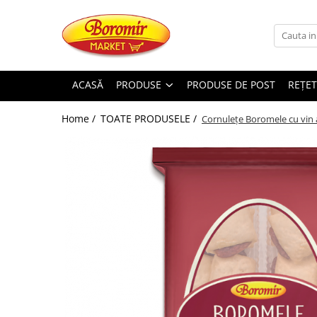
PRODUSE
Noutati
ACASĂ
PRODUSE
PRODUSE DE POST
REȚET
Produse de post
Home /
TOATE PRODUSELE /
Cornulețe Boromele cu vin a
Cozonac
Cozonac Cremos
Cozonac Insiropat
Cozonac Exotic
Cozonac Creme
Cozonac Traditional
Cozonac Casa Boromir
Cozonac Pricomigdala
Cozonac Magnum
Cozonac Vegan (de post)
Cozonac Collection