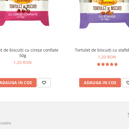
ț de biscuiți cu cireșe confiate
Tortuleț de biscuiți cu stafi
50g
1,20 RON
1,20 RON
ADAUGA IN COS
ADAUGA IN COS
noastre