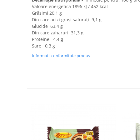
Turta dulce
Valoare energetică 1896 kJ / 452 kcal
Turta dulce cu nuci
Grăsimi 20,1 g
Turta dulce de Sibiu
Din care acizi grași saturați 9,1 g
Glucide 63,4 g
Turta dulce cu miere
Din care zaharuri 31,3 g
Croissant
Proteine 4,4 g
Croissant Duofino
Sare 0,3 g
Croissant cu maia
Informatii conformitate produs
Cornulete
Boromele
Cornulete fragede
Pasca
Pasca Fresh
Cereale
Paine
Paine ambalata
Chifle