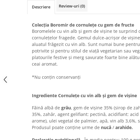
Chec Glasat
Review-uri
(0)
Descriere
Checurile Royal
Prajituri
Colecția Boromir de cornulețe cu gem de fructe
Prajituri Fabrica de Amandine
Boromelele cu vin alb și gem de vișine te surprind c
cornulețelor fragede. Gemul dulce-acrișor de vișin
Prajituri nuci
aluatul frăgezit cu vin alb. Sunt numai bune pentru 
Rulade
potrivite și pentru stilul de viață vegetarian sau v
Prajitura ingerilor
platourile festive și merg savurate foarte bine alăt
Prajituri Red Collection
ceai aromat.
Prajituri cu fructe
*Nu conțin conservanți
Prajituri cafea
Prajituri de Craciun
Ingrediente Cornulețe cu vin alb și gem de vișine
Torturi ambalate
Chec mini
Făină albă de
grâu
, gem de vișine 35% (sirop de zah
Torti
35%, zahăr, agent gelifiant: pectină, acidifiant: acid 
arome), ulei vegetal de palmier, apă, vin alb 3,6%, 
Foietaje
Produsul poate conține urme de
nucă
/
arahide.
Biscuiti
Declarație nutrițională
- În medie pentru: 100 g pr