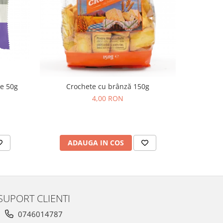
de 50g
Crochete cu brânză 150g
Cornulețe
4,00 RON
ADAUGA IN COS
AD
SUPORT CLIENTI
0746014787