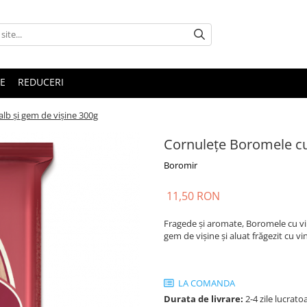
E
REDUCERI
lb și gem de vișine 300g
Cornulețe Boromele cu 
Boromir
11,50 RON
Fragede și aromate, Boromele cu vin
gem de vișine și aluat frăgezit cu vin
LA COMANDA
Durata de livrare:
2-4 zile lucrato