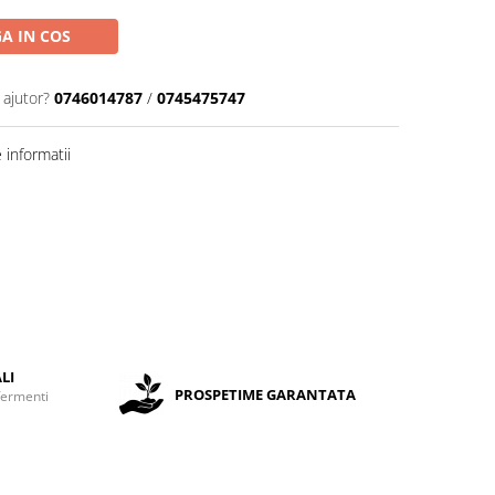
A IN COS
 ajutor?
0746014787
/
0745475747
informatii
LI
PROSPETIME GARANTATA
fermenti