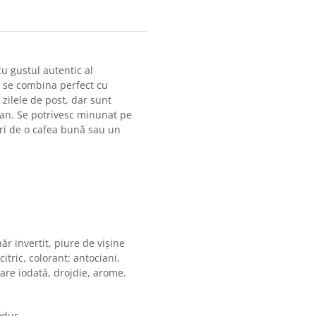
u gustul autentic al
e se combina perfect cu
zilele de post, dar sunt
egan. Se potrivesc minunat pe
uri de o cafea bună sau un
ăr invertit, piure de vișine
citric, colorant: antociani,
sare iodată, drojdie, arome.
odus