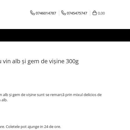
0746014787
0745475747
0,00
vin alb și gem de vișine 300g
 alb și gem de vișine sunt se remarcă prin mixul delicios de
 alb.
are. Coletele pot ajunge in 24 de ore.