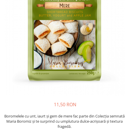
Cozo-Bun
Cozonac Cadou
Cozonac cu Unt
Cozonac Royal
Cozonac Mos Craciun
Cozonac Duofino
Cozonac Imperial
Cofetarie
Ciocolata
Salam de biscuiti
Fursecuri
Creme tartinabile
Prajituri artizanale
Fursecuri cu unt
11,50 RON
Chec
Boromelele cu unt, iaurt și gem de mere fac parte din Colecția semnată
Chec cu iaurt
Maria Boromiz și te surprind cu umplutura dulce-acrișoară și textura
Chec Ciocco
fragedă.