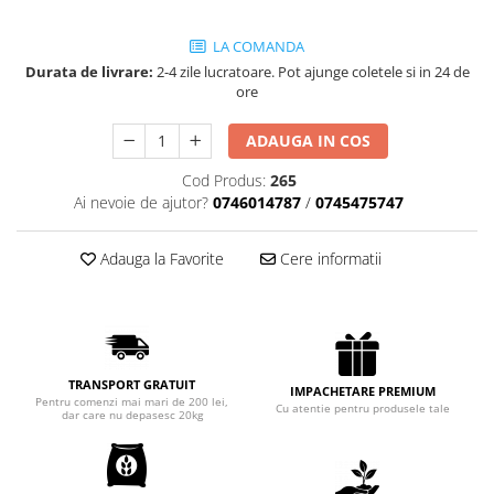
Chec Glasat
LA COMANDA
Checurile Royal
Durata de livrare:
2-4 zile lucratoare. Pot ajunge coletele si in 24 de
Prajituri
ore
Prajituri Fabrica de Amandine
Prajituri nuci
ADAUGA IN COS
Rulade
Cod Produs:
265
Prajitura ingerilor
Ai nevoie de ajutor?
0746014787
/
0745475747
Prajituri Red Collection
Prajituri cu fructe
Adauga la Favorite
Cere informatii
Prajituri cafea
Prajituri de Craciun
Torturi ambalate
Chec mini
TRANSPORT GRATUIT
IMPACHETARE PREMIUM
Torti
Pentru comenzi mai mari de 200 lei,
Cu atentie pentru produsele tale
dar care nu depasesc 20kg
Foietaje
Biscuiti