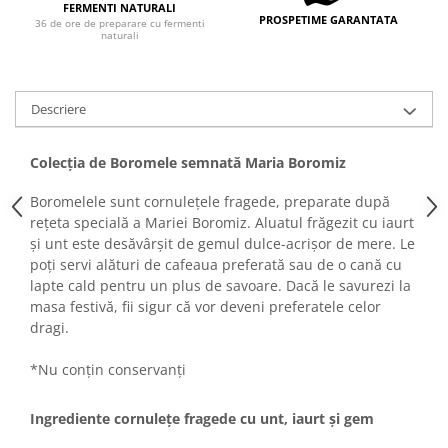
Turta dulce
FERMENTI NATURALI
PROSPETIME GARANTATA
36 de ore de preparare cu fermenti
Turta dulce cu nuci
naturali
Turta dulce de Sibiu
Turta dulce cu miere
Descriere
Croissant
Croissant Duofino
Colecția de Boromele semnată Maria Boromiz
Croissant cu maia
Cornulete
Boromelele sunt cornulețele fragede, preparate după
rețeta specială a Mariei Boromiz. Aluatul frăgezit cu iaurt
Boromele
și unt este desăvârșit de gemul dulce-acrișor de mere. Le
Cornulete fragede
poți servi alături de cafeaua preferată sau de o cană cu
Pasca
lapte cald pentru un plus de savoare. Dacă le savurezi la
masa festivă, fii sigur că vor deveni preferatele celor
Pasca Fresh
dragi.
Cereale
Paine
*Nu conțin conservanți
Paine ambalata
Ingrediente cornulețe fragede cu unt, iaurt și gem
Chifle