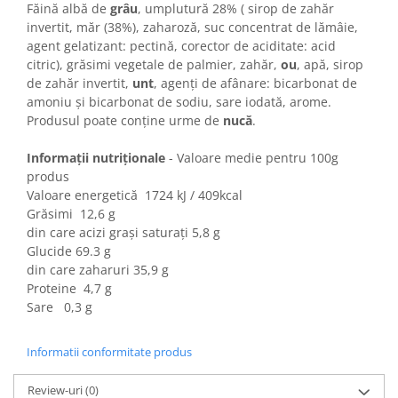
Colaci festivi
Făină albă de
grâu
, umplutură 28% ( sirop de zahăr
Snack-uri sărate
invertit, măr (38%), zaharoză, suc concentrat de lămâie,
agent gelatizant: pectină, corector de aciditate: acid
Covrigi cu ulei de masline
citric), grăsimi vegetale de palmier, zahăr,
ou
, apă, sirop
Covrigi de Buzau
de zahăr invertit,
unt
, agenți de afânare: bicarbonat de
Grisine
amoniu și bicarbonat de sodiu, sare iodată, arome.
Produsul poate conține urme de
nucă
.
Crochete
Produse de gătit
Informații nutriționale
- Valoare medie pentru 100g
Faina
produs
Valoare energetică 1724 kJ / 409kcal
Arpacas si pesmet
Grăsimi 12,6 g
Malai
din care acizi grași saturați 5,8 g
Glucide 69.3 g
Produse congelate
din care zaharuri 35,9 g
Panificatie congelata
Proteine 4,7 g
Patiserie congelata
Sare 0,3 g
Pizza congelata
Informatii conformitate produs
Baton Cookie congelat
Cheesecake congelat
Review-uri
(0)