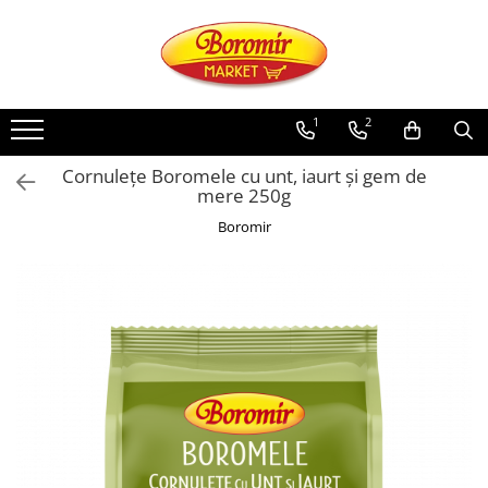
PRODUSE
Noutati
1
2
Produse de post
Cornulețe Boromele cu unt, iaurt și gem de
Cozonac
mere 250g
Cozonac Cremos
Boromir
Cozonac Insiropat
Cozonac Exotic
Cozonac Creme
Cozonac Traditional
Cozonac Casa Boromir
Cozonac Pricomigdala
Cozonac Magnum
Cozonac Vegan (de post)
Cozonac Collection