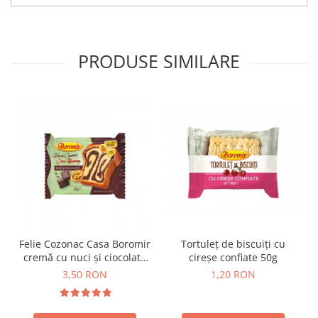
Horeca
Faina Profesionala
Fursecuri vrac
PRODUSE SIMILARE
Congelate brutarie
Cadouri
Pachete Cadou
Cozonac Wine Collection
Vinuri Casa Isarescu
Accesorii Boromir
Dulciurile Feleacul
Glucoza
Halva
Nuga
Felie Cozonac Casa Boromir
Tortuleț de biscuiți cu
Rahat
cremă cu nuci și ciocolată
cireșe confiate 50g
80g
3,50 RON
1,20 RON