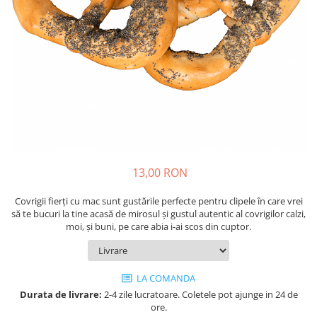
Cozo-Bun
Cozonac Cadou
Cozonac cu Unt
Cozonac Royal
Cozonac Mos Craciun
Cozonac Duofino
Cozonac Imperial
Cofetarie
Ciocolata
13,00 RON
Salam de biscuiti
Fursecuri
Covrigii fierți cu mac sunt gustările perfecte pentru clipele în care vrei
să te bucuri la tine acasă de mirosul și gustul autentic al covrigilor calzi,
Creme tartinabile
moi, și buni, pe care abia i-ai scos din cuptor.
Prajituri artizanale
Fursecuri cu unt
Chec
LA COMANDA
Chec cu iaurt
Durata de livrare:
2-4 zile lucratoare. Coletele pot ajunge in 24 de
ore.
Chec Ciocco