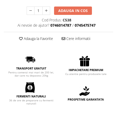
Chec Glasat
ADAUGA IN COS
Checurile Royal
Prajituri
Cod Produs:
C538
Ai nevoie de ajutor?
0746014787
/
0745475747
Prajituri Fabrica de Amandine
Prajituri nuci
Adauga la Favorite
Cere informatii
Rulade
Prajitura ingerilor
Prajituri Red Collection
Prajituri cu fructe
Prajituri cafea
TRANSPORT GRATUIT
IMPACHETARE PREMIUM
Pentru comenzi mai mari de 200 lei,
Prajituri de Craciun
Cu atentie pentru produsele tale
dar care nu depasesc 20kg
Torturi ambalate
Chec mini
Torti
FERMENTI NATURALI
PROSPETIME GARANTATA
36 de ore de preparare cu fermenti
Foietaje
naturali
Biscuiti