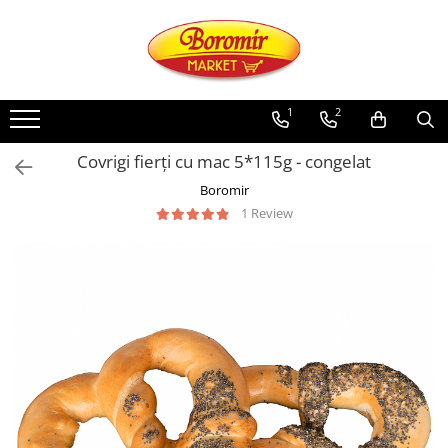
PRODUSE
Noutati
1
2
Produse de post
Covrigi fierți cu mac 5*115g - congelat
Cozonac
Boromir
Cozonac Cremos
1 Review
Cozonac Insiropat
Cozonac Exotic
Cozonac Creme
Cozonac Traditional
Cozonac Casa Boromir
Cozonac Pricomigdala
Cozonac Magnum
Cozonac Vegan (de post)
Cozonac Collection