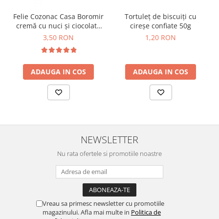
Horeca
Faina Profesionala
Felie Cozonac Casa Boromir
Tortuleț de biscuiți cu
cremă cu nuci și ciocolată
cireșe confiate 50g
Fursecuri vrac
80g
3,50 RON
1,20 RON
Congelate brutarie
Cadouri
Pachete Cadou
ADAUGA IN COS
ADAUGA IN COS
Cozonac Wine Collection
Vinuri Casa Isarescu
Accesorii Boromir
Dulciurile Feleacul
Glucoza
NEWSLETTER
Halva
Nu rata ofertele si promotiile noastre
Nuga
Rahat
Vreau sa primesc newsletter cu promotiile
magazinului. Afla mai multe in
Politica de