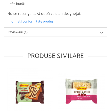
Colaci festivi
Poftă bună!
Snack-uri sărate
Nu se recongelează după ce s-au dezghețat.
Covrigi cu ulei de masline
Covrigi de Buzau
Informatii conformitate produs
Grisine
Review-uri
(1)
Crochete
Produse de gătit
Faina
PRODUSE SIMILARE
Arpacas si pesmet
Malai
Produse congelate
Panificatie congelata
Patiserie congelata
Pizza congelata
Baton Cookie congelat
Cheesecake congelat