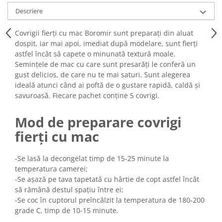
Turta dulce
Descriere
Turta dulce cu nuci
Turta dulce de Sibiu
Covrigii fierți cu mac Boromir sunt preparați din aluat
Turta dulce cu miere
dospit, iar mai apoi, imediat după modelare, sunt fierți
astfel încât să capete o minunată textură moale.
Croissant
Semințele de mac cu care sunt presarăți le conferă un
Croissant Duofino
gust delicios, de care nu te mai saturi. Sunt alegerea
Croissant cu maia
ideală atunci când ai poftă de o gustare rapidă, caldă și
savuroasă. Fiecare pachet conține 5 covrigi.
Cornulete
Boromele
Mod de preparare covrigi
Cornulete fragede
fierți cu mac
Pasca
Pasca Fresh
-Se lasă la decongelat timp de 15-25 minute la
Cereale
temperatura camerei;
-Se așază pe tava tapetată cu hârtie de copt astfel încât
Paine
să rămână destul spațiu între ei;
Paine ambalata
-Se coc în cuptorul preîncălzit la temperatura de 180-200
Chifle
grade C, timp de 10-15 minute.