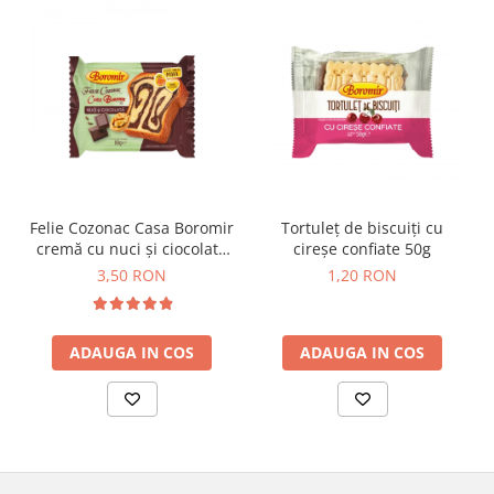
Horeca
Faina Profesionala
Fursecuri vrac
Congelate brutarie
Cadouri
Pachete Cadou
Cozonac Wine Collection
Vinuri Casa Isarescu
Felie Cozonac Casa Boromir
Tortuleț de biscuiți cu
Accesorii Boromir
cremă cu nuci și ciocolată
cireșe confiate 50g
Dulciurile Feleacul
80g
3,50 RON
1,20 RON
Glucoza
Halva
ADAUGA IN COS
ADAUGA IN COS
Nuga
Rahat