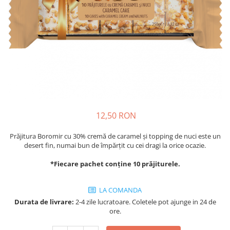
Cozo-Bun
Cozonac Cadou
Cozonac cu Unt
Cozonac Royal
Cozonac Mos Craciun
Cozonac Duofino
Cozonac Imperial
Cofetarie
12,50 RON
Ciocolata
Salam de biscuiti
Prăjitura Boromir cu 30% cremă de caramel și topping de nuci este un
Fursecuri
desert fin, numai bun de împărțit cu cei dragi la orice ocazie.
Creme tartinabile
*Fiecare pachet conține 10 prăjiturele.
Prajituri artizanale
Fursecuri cu unt
LA COMANDA
Chec
Durata de livrare:
2-4 zile lucratoare. Coletele pot ajunge in 24 de
ore.
Chec cu iaurt
Chec Ciocco