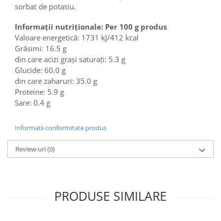
Colaci festivi
sorbat de potasiu.
Snack-uri sărate
Informații nutriționale
: Per 100 g produs
Covrigi cu ulei de masline
Valoare energetică: 1731 kJ/412 kcal
Covrigi de Buzau
Grăsimi: 16.5 g
Grisine
din care acizi grași saturați: 5.3 g
Crochete
Glucide: 60.0 g
Produse de gătit
din care zaharuri: 35.0 g
Proteine: 5.9 g
Faina
Sare: 0.4 g
Arpacas si pesmet
Malai
Informatii conformitate produs
Produse congelate
Review-uri
(0)
Panificatie congelata
Patiserie congelata
Pizza congelata
PRODUSE SIMILARE
Baton Cookie congelat
Cheesecake congelat