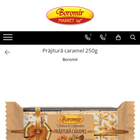
PRODUSE
Noutati
1
2
Produse de post
Prăjitură caramel 250g
Cozonac
Boromir
Cozonac Cremos
Cozonac Insiropat
Cozonac Exotic
Cozonac Creme
Cozonac Traditional
Cozonac Casa Boromir
Cozonac Pricomigdala
Cozonac Magnum
Cozonac Vegan (de post)
Cozonac Collection