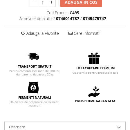
ADAUGA IN COS
Chec Glasat
Checurile Royal
Cod Produs:
C495
Ai nevoie de ajutor?
0746014787
/
0745475747
Prajituri
Prajituri Fabrica de Amandine
Adauga la Favorite
Cere informatii
Prajituri nuci
Rulade
Prajitura ingerilor
Prajituri Red Collection
Prajituri cu fructe
TRANSPORT GRATUIT
IMPACHETARE PREMIUM
Pentru comenzi mai mari de 200 lei,
Cu atentie pentru produsele tale
Prajituri cafea
dar care nu depasesc 20kg
Prajituri de Craciun
Torturi ambalate
Chec mini
FERMENTI NATURALI
PROSPETIME GARANTATA
36 de ore de preparare cu fermenti
Torti
naturali
Foietaje
Biscuiti
Descriere