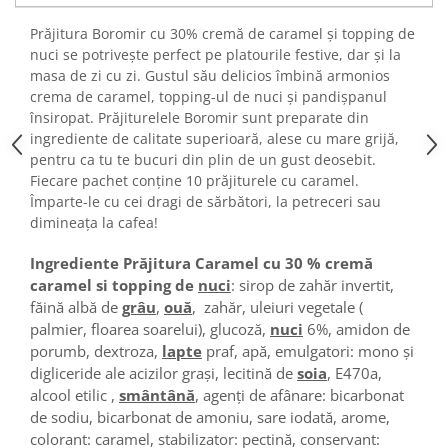
Turta dulce
Prăjitura Boromir cu 30% cremă de caramel și topping de
Turta dulce cu nuci
nuci se potrivește perfect pe platourile festive, dar și la
Turta dulce de Sibiu
masa de zi cu zi. Gustul său delicios îmbină armonios
Turta dulce cu miere
crema de caramel, topping-ul de nuci și pandișpanul
Croissant
însiropat. Prăjiturelele Boromir sunt preparate din
ingrediente de calitate superioară, alese cu mare grijă,
Croissant Duofino
pentru ca tu te bucuri din plin de un gust deosebit.
Croissant cu maia
Fiecare pachet conține 10 prăjiturele cu caramel.
Cornulete
Împarte-le cu cei dragi de sărbători, la petreceri sau
dimineața la cafea!
Boromele
Cornulete fragede
Ingrediente Prăjitura Caramel cu 30 % cremă
Pasca
caramel si topping de
nuci
: sirop de zahăr invertit,
făină albă de
grâu
,
ouă
, zahăr, uleiuri vegetale (
Pasca Fresh
palmier, floarea soarelui), glucoză,
nuci
6%, amidon de
Cereale
porumb, dextroza,
lapte
praf, apă, emulgatori: mono și
Paine
digliceride ale acizilor grași, lecitină de
soia
, E470a,
alcool etilic ,
smântână
, agenți de afânare: bicarbonat
Paine ambalata
de sodiu, bicarbonat de amoniu, sare iodată, arome,
Chifle
colorant: caramel, stabilizator: pectină, conservant: