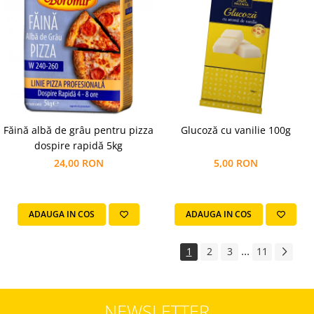
Făină albă de grâu pentru pizza
Glucoză cu vanilie 100g
dospire rapidă 5kg
24,00 RON
5,00 RON
ADAUGA IN COS
ADAUGA IN COS
...
1
2
3
11
NEWSLETTER