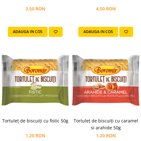
Colaci festivi
3,50 RON
4,50 RON
Snack-uri sărate
Covrigi cu ulei de masline
Covrigi de Buzau
ADAUGA IN COS
ADAUGA IN COS
Grisine
Crochete
Produse de gătit
Faina
Arpacas si pesmet
Malai
Produse congelate
Panificatie congelata
Patiserie congelata
Pizza congelata
Tortuleț de biscuiți cu fistic 50g
Tortuleț de biscuiți cu caramel
Baton Cookie congelat
si arahide 50g
Cheesecake congelat
1,20 RON
1,20 RON