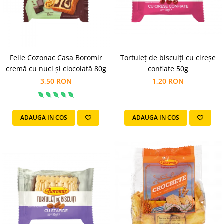
Cozo-Bun
Cozonac Cadou
Cozonac cu Unt
Cozonac Royal
Felie Cozonac Casa Boromir
Tortuleț de biscuiți cu cireșe
Cozonac Mos Craciun
cremă cu nuci și ciocolată 80g
confiate 50g
Cozonac Duofino
3,50 RON
1,20 RON
Cozonac Imperial
Cofetarie
Ciocolata
ADAUGA IN COS
ADAUGA IN COS
Salam de biscuiti
Fursecuri
Creme tartinabile
Prajituri artizanale
Fursecuri cu unt
Chec
Chec cu iaurt
Chec Ciocco