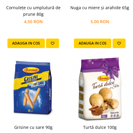
Turta dulce
Cornulețe cu umplutură de
Nuga cu miere și arahide 65g
Turta dulce cu nuci
prune 80g
Turta dulce de Sibiu
4,50 RON
5,00 RON
Turta dulce cu miere
Croissant
Croissant Duofino
ADAUGA IN COS
ADAUGA IN COS
Croissant cu maia
Cornulete
Boromele
Cornulete fragede
Pasca
Pasca Fresh
Cereale
Paine
Paine ambalata
Chifle
Grisine cu sare 90g
Turtă dulce 100g