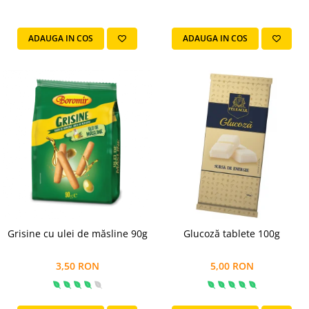
Horeca
Faina Profesionala
ADAUGA IN COS
ADAUGA IN COS
Fursecuri vrac
Congelate brutarie
Cadouri
Pachete Cadou
Cozonac Wine Collection
Vinuri Casa Isarescu
Accesorii Boromir
Dulciurile Feleacul
Glucoza
Halva
Nuga
Grisine cu ulei de măsline 90g
Glucoză tablete 100g
Rahat
3,50 RON
5,00 RON